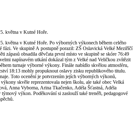
15. května v Kutné Hoře.
– 15. května v Kutné Hoře. Po výborných výkonech během celého
é fázi. Ve skupině A postupně porazil: ZŠ Oslavická Velké Meziříčí
i zápasů obsadila děvčata první místo ve skupině se skóre 76:49
 velmi napínavém utkání dokázal tým z Velké nad Veličkou zvítězit
 během turnaje výborné výkony. Finále nabídlo skvělou atmosféru,
ství 18:13 mohly propuknout oslavy zisku republikového titulu.
rnaje. Toto ocenění je potvrzením jejích výborných výkonů,
výkony skvěle reprezentovala nejen školu, ale také obec Velká
lová, Anna Vyborna, Arina Tkačenko, Adéla Šťastná, Adéla
 týmový výkon. Poděkování si zaslouží také trenéři, pedagogové
spěchů.