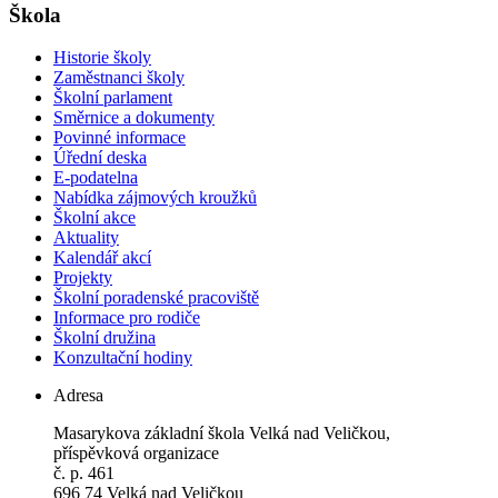
Škola
Historie školy
Zaměstnanci školy
Školní parlament
Směrnice a dokumenty
Povinné informace
Úřední deska
E-podatelna
Nabídka zájmových kroužků
Školní akce
Aktuality
Kalendář akcí
Projekty
Školní poradenské pracoviště
Informace pro rodiče
Školní družina
Konzultační hodiny
Adresa
Masarykova základní škola Velká nad Veličkou,
příspěvková organizace
č. p. 461
696 74 Velká nad Veličkou