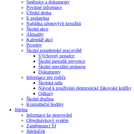
Směrnice a dokumenty
Povinné informace
Úřední deska
E-podatelna
Nabídka zájmových kroužků
Školní akce
Aktuality
Kalendář akcí
Projekty
Školní poradenské pracoviště
Výchovný poradce
Školní metodik prevence
Školní speciální pedagog
Dokumenty
Informace pro rodiče
Školská rada
Návod k používání elektronické žákovské knížky
Odkazy
Školní družina
Konzultační hodiny
Jídelna
Informace ke stravování
Objednávkový systém
Zaměstnanci ŠJ
Jídelníček