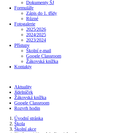
Dokumenty ŠJ
Formuláře
Zápis do 1. třídy
Různé
Fotogalerie
2025⁄2026
2024⁄2025
2023⁄2024
Přístupy
Školní e-mail
Google Classroom
Žákovská knížka
Kontakty
Aktuality
Jídelníček
Žákovská knížka
Google Classroom
Rozvrh hodin
Úvodní stránka
Škola
Školní akce