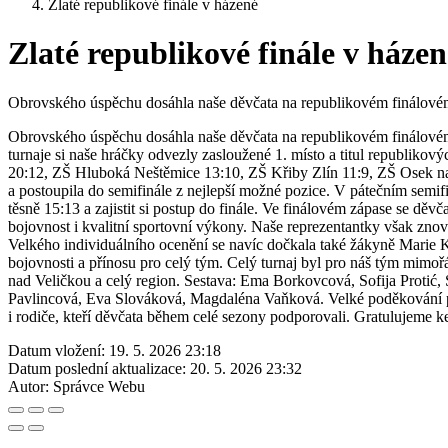
Zlaté republikové finále v házené
Zlaté republikové finále v házen
Obrovského úspěchu dosáhla naše děvčata na republikovém finálovém 
Obrovského úspěchu dosáhla naše děvčata na republikovém finálovém
turnaje si naše hráčky odvezly zasloužené 1. místo a titul republiko
20:12, ZŠ Hluboká Neštěmice 13:10, ZŠ Křiby Zlín 11:9, ZŠ Osek nad
a postoupila do semifinále z nejlepší možné pozice. V pátečním semif
těsně 15:13 a zajistit si postup do finále. Ve finálovém zápase se d
bojovnost i kvalitní sportovní výkony. Naše reprezentantky však zno
Velkého individuálního ocenění se navíc dočkala také žákyně Marie K
bojovnosti a přínosu pro celý tým. Celý turnaj byl pro náš tým mimo
nad Veličkou a celý region. Sestava: Ema Borkovcová, Sofija Proti
Pavlincová, Eva Slováková, Magdaléna Vaňková. Velké poděkování pa
i rodiče, kteří děvčata během celé sezony podporovali. Gratulujeme 
Datum vložení:
19. 5. 2026 23:18
Datum poslední aktualizace:
20. 5. 2026 23:32
Autor:
Správce Webu