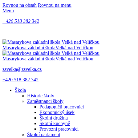
Rovnou na obsah
Rovnou na menu
Menu
+420 518 382 342
Masarykova základní škola
Velká nad Veličkou
Masarykova základní škola
Velká nad Veličkou
zsvelka@zsvelka.cz
+420 518 382 342
Škola
Historie školy
Zaměstnanci školy
Pedagogičtí pracovníci
Ekonomický úsek
Školní družina
Školní kuchyně
Provozní pracovníci
Školní parlament