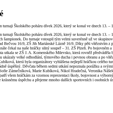
é
turnaji Školského poháru dívek 2026, který se konal ve dnech 13. – 
 turnaji Školského poháru dívek 2026, který se konal ve dnech 13. 
vých šampionek. Do turnaje vstoupil tým velmi suverénně už ve skupinov
 Bečvou 16:9, ZŠ Jih Mariánské Lázně 16:9. Díky pěti vítězstvím z pět
inále čekal na naše hráčky silný soupeř – 31. ZŠ Plzeň. Po bojovném a
ěvčata utkala se ZŠ J. A. Komenského Milevsko, která rovněž předváděla
vu ukázaly velké odhodlání, týmového ducha i pevnou obranu a po vítěz
ubíková, která byla organizátory vyhlášena nejlepší hráčkou celého tu
řádně úspěšný. Děvčata během sedmi utkání nepoznala porážku a svými 
ć, Sofie Zámečníková, Marie Kubíková, Nikol Hradečná, Veronika Náše
tří všem hráčkám za vzornou reprezentaci školy, bojovnost a výborný
ke krásnému úspěchu a přejeme mnoho dalších sportovních i osobních ú