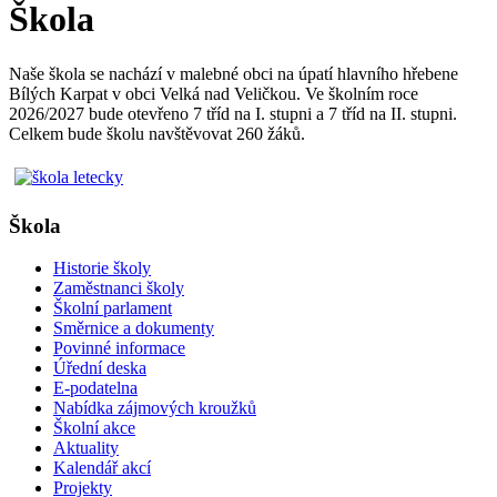
Škola
Naše škola se nachází v malebné obci na úpatí hlavního hřebene
Bílých Karpat v obci Velká nad Veličkou. Ve školním roce
2026/2027 bude otevřeno 7 tříd na I. stupni a 7 tříd na II. stupni.
Celkem bude školu navštěvovat 260 žáků.
Škola
Historie školy
Zaměstnanci školy
Školní parlament
Směrnice a dokumenty
Povinné informace
Úřední deska
E-podatelna
Nabídka zájmových kroužků
Školní akce
Aktuality
Kalendář akcí
Projekty