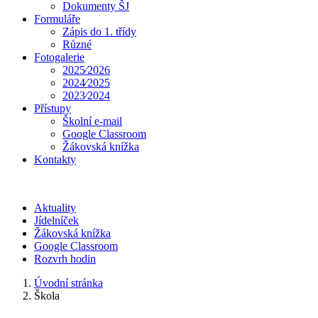
Dokumenty ŠJ
Formuláře
Zápis do 1. třídy
Různé
Fotogalerie
2025⁄2026
2024⁄2025
2023⁄2024
Přístupy
Školní e-mail
Google Classroom
Žákovská knížka
Kontakty
Aktuality
Jídelníček
Žákovská knížka
Google Classroom
Rozvrh hodin
Úvodní stránka
Škola