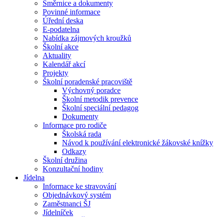
Směrnice a dokumenty
Povinné informace
Úřední deska
E-podatelna
Nabídka zájmových kroužků
Školní akce
Aktuality
Kalendář akcí
Projekty
Školní poradenské pracoviště
Výchovný poradce
Školní metodik prevence
Školní speciální pedagog
Dokumenty
Informace pro rodiče
Školská rada
Návod k používání elektronické žákovské knížky
Odkazy
Školní družina
Konzultační hodiny
Jídelna
Informace ke stravování
Objednávkový systém
Zaměstnanci ŠJ
Jídelníček