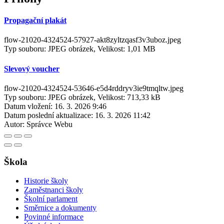
Propagační plakát
flow-21020-4324524-57927-akt8zyltzqasf3v3uboz.jpeg
Typ souboru: JPEG obrázek, Velikost: 1,01 MB
Slevový voucher
flow-21020-4324524-53646-e5d4rddryv3ie9tmqltw.jpeg
Typ souboru: JPEG obrázek, Velikost: 713,33 kB
Datum vložení:
16. 3. 2026 9:46
Datum poslední aktualizace:
16. 3. 2026 11:42
Autor:
Správce Webu
Škola
Historie školy
Zaměstnanci školy
Školní parlament
Směrnice a dokumenty
Povinné informace