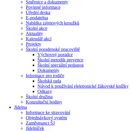
Směrnice a dokumenty
Povinné informace
Úřední deska
E-podatelna
Nabídka zájmových kroužků
Školní akce
Aktuality
Kalendář akcí
Projekty
Školní poradenské pracoviště
Výchovný poradce
Školní metodik prevence
Školní speciální pedagog
Dokumenty
Informace pro rodiče
Školská rada
Návod k používání elektronické žákovské knížky
Odkazy
Školní družina
Konzultační hodiny
Jídelna
Informace ke stravování
Objednávkový systém
Zaměstnanci ŠJ
Jídelníček