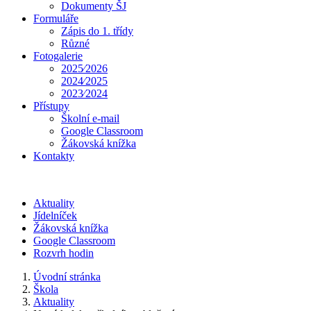
Dokumenty ŠJ
Formuláře
Zápis do 1. třídy
Různé
Fotogalerie
2025⁄2026
2024⁄2025
2023⁄2024
Přístupy
Školní e-mail
Google Classroom
Žákovská knížka
Kontakty
Aktuality
Jídelníček
Žákovská knížka
Google Classroom
Rozvrh hodin
Úvodní stránka
Škola
Aktuality