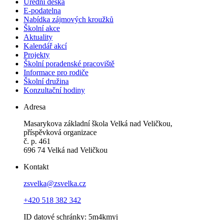
Úřední deska
E-podatelna
Nabídka zájmových kroužků
Školní akce
Aktuality
Kalendář akcí
Projekty
Školní poradenské pracoviště
Informace pro rodiče
Školní družina
Konzultační hodiny
Adresa
Masarykova základní škola Velká nad Veličkou,
příspěvková organizace
č. p. 461
696 74 Velká nad Veličkou
Kontakt
zsvelka@zsvelka.cz
+420 518 382 342
ID datové schránky: 5m4kmyj