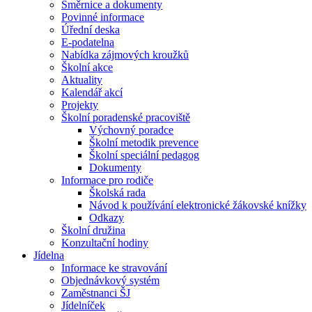
Směrnice a dokumenty
Povinné informace
Úřední deska
E-podatelna
Nabídka zájmových kroužků
Školní akce
Aktuality
Kalendář akcí
Projekty
Školní poradenské pracoviště
Výchovný poradce
Školní metodik prevence
Školní speciální pedagog
Dokumenty
Informace pro rodiče
Školská rada
Návod k používání elektronické žákovské knížky
Odkazy
Školní družina
Konzultační hodiny
Jídelna
Informace ke stravování
Objednávkový systém
Zaměstnanci ŠJ
Jídelníček