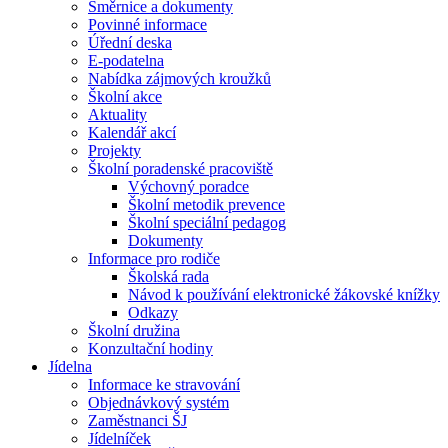
Směrnice a dokumenty
Povinné informace
Úřední deska
E-podatelna
Nabídka zájmových kroužků
Školní akce
Aktuality
Kalendář akcí
Projekty
Školní poradenské pracoviště
Výchovný poradce
Školní metodik prevence
Školní speciální pedagog
Dokumenty
Informace pro rodiče
Školská rada
Návod k používání elektronické žákovské knížky
Odkazy
Školní družina
Konzultační hodiny
Jídelna
Informace ke stravování
Objednávkový systém
Zaměstnanci ŠJ
Jídelníček