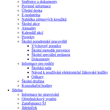
Směrnice a dokumenty
Povinné informace
Úřední deska
E-podatelna
Nabídka zájmových kroužků
Školní akce
Aktuality
Kalendář akcí
Projekty
Školní poradenské pracoviště
Výchovný poradce
Školní metodik prevence
Školní speciální pedagog
Dokumenty
Informace pro rodiče
Školská rada
Návod k používání elektronické žákovské knížky
Odkazy
Školní družina
Konzultační hodiny
Jídelna
Informace ke stravování
Objednávkový systém
Zaměstnanci ŠJ
Jídelníček