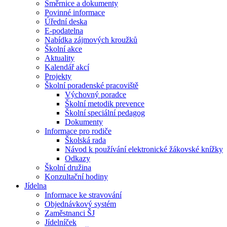
Směrnice a dokumenty
Povinné informace
Úřední deska
E-podatelna
Nabídka zájmových kroužků
Školní akce
Aktuality
Kalendář akcí
Projekty
Školní poradenské pracoviště
Výchovný poradce
Školní metodik prevence
Školní speciální pedagog
Dokumenty
Informace pro rodiče
Školská rada
Návod k používání elektronické žákovské knížky
Odkazy
Školní družina
Konzultační hodiny
Jídelna
Informace ke stravování
Objednávkový systém
Zaměstnanci ŠJ
Jídelníček