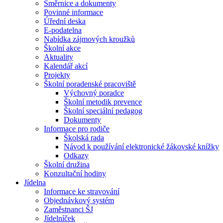
Směrnice a dokumenty
Povinné informace
Úřední deska
E-podatelna
Nabídka zájmových kroužků
Školní akce
Aktuality
Kalendář akcí
Projekty
Školní poradenské pracoviště
Výchovný poradce
Školní metodik prevence
Školní speciální pedagog
Dokumenty
Informace pro rodiče
Školská rada
Návod k používání elektronické žákovské knížky
Odkazy
Školní družina
Konzultační hodiny
Jídelna
Informace ke stravování
Objednávkový systém
Zaměstnanci ŠJ
Jídelníček