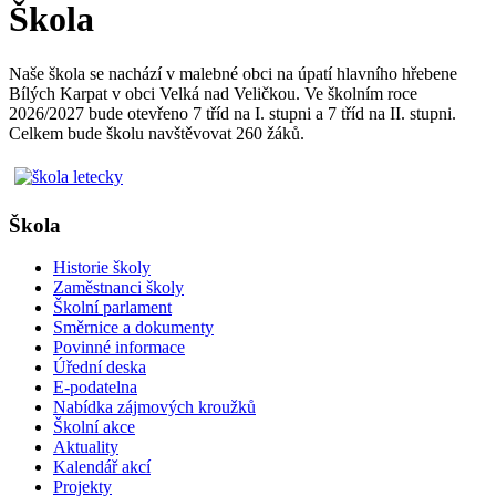
Škola
Naše škola se nachází v malebné obci na úpatí hlavního hřebene
Bílých Karpat v obci Velká nad Veličkou. Ve školním roce
2026/2027 bude otevřeno 7 tříd na I. stupni a 7 tříd na II. stupni.
Celkem bude školu navštěvovat 260 žáků.
Škola
Historie školy
Zaměstnanci školy
Školní parlament
Směrnice a dokumenty
Povinné informace
Úřední deska
E-podatelna
Nabídka zájmových kroužků
Školní akce
Aktuality
Kalendář akcí
Projekty