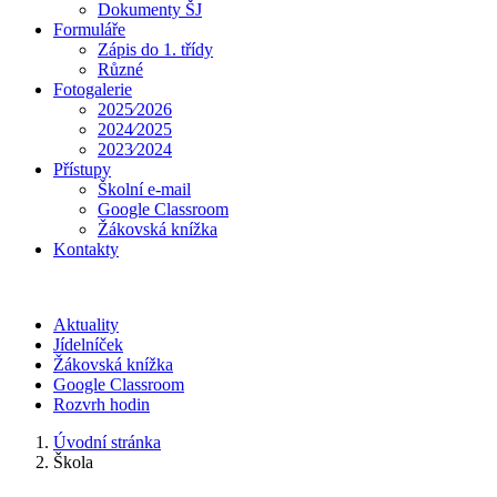
Dokumenty ŠJ
Formuláře
Zápis do 1. třídy
Různé
Fotogalerie
2025⁄2026
2024⁄2025
2023⁄2024
Přístupy
Školní e-mail
Google Classroom
Žákovská knížka
Kontakty
Aktuality
Jídelníček
Žákovská knížka
Google Classroom
Rozvrh hodin
Úvodní stránka
Škola