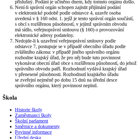
příslušný. Podání je učiněno dnem, kdy tomuto orgánu došlo.
Není-li správní orgán schopen zajistit přijímání podání
v elektronické podobě podle odstavce 4, uzavře osoba
uvedená v § 160 odst. 1. jejíž je tento správní orgán součástí,
s obcí s rozšířenou působností, v jejímž správním obvodu
má sídlo, veřejnoprávní smlouvu (§ 160) o provozování
elektronické adresy podatelny.
Nedojde-li k uzavření veřejnoprávní smlouvy podle
odstavce 7, postupuje se v případě obecního úřadu podle
zvláštního zákona: v případě jiného správního orgánu
rozhodne krajský úřad, že pro něj bude tuto povinnost
vykonávat obecní úřad obce s rozšířenou působností, do jehož
správního obvodu patří. Rozhodnutí vydává krajský úřad
v přenesené působnosti. Rozhodnutí krajského úřadu
se zveřejní nejméně po dobu 15 dnů na úřední desce
správního orgánu, který povinnost neplnil.
Škola
Historie školy
Zaměstnanci školy
Školní parlament
Směrnice a dokumenty
Povinné informace
Úřední deska