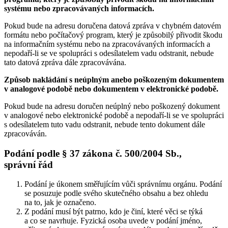
systému nebo zpracovávaných informacích.
Pokud bude na adresu doručena datová zpráva v chybném datovém
formátu nebo počítačový program, který je způsobilý přivodit škodu
na informačním systému nebo na zpracovávaných informacích a
nepodaří-li se ve spolupráci s odesílatelem vadu odstranit, nebude
tato datová zpráva dále zpracovávána.
Způsob nakládání s neúplným anebo poškozeným dokumentem
v analogové podobě nebo dokumentem v elektronické podobě.
Pokud bude na adresu doručen neúplný nebo poškozený dokument
v analogové nebo elektronické podobě a nepodaří-li se ve spolupráci
s odesílatelem tuto vadu odstranit, nebude tento dokument dále
zpracováván.
Podání podle § 37 zákona č. 500/2004 Sb.,
správní řád
Podání je úkonem směřujícím vůči správnímu orgánu. Podání
se posuzuje podle svého skutečného obsahu a bez ohledu
na to, jak je označeno.
Z podání musí být patrno, kdo je činí, které věci se týká
a co se navrhuje. Fyzická osoba uvede v podání jméno,