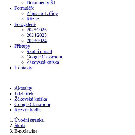
Dokumenty ŠJ
Formuláře
Zápis do 1. třídy
Různé
Fotogalerie
2025⁄2026
2024⁄2025
2023⁄2024
Přístupy
Školní e-mail
Google Classroom
Žákovská knížka
Kontakty
Aktuality
Jídelníček
Žákovská knížka
Google Classroom
Rozvrh hodin
Úvodní stránka
Škola
E-podatelna