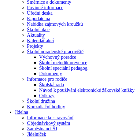
Směrnice a dokumenty
Povinné informace
Úřední deska
E-podatelna
Nabídka zájmových kroužků
Školní akce
Aktuality
Kalendář akcí
Projekty
Školní poradenské pracoviště
Výchovný poradce
Školní metodik prevence
Školní speciální pedagog
Dokumenty
Informace pro rodiče
Školská rada
Návod k používání elektronické žákovské knížky
Odkazy
Školní družina
Konzultační hodiny
Jídelna
Informace ke stravování
Objednávkový systém
Zaměstnanci ŠJ
Jídelníček