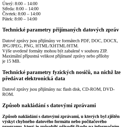
Úterý: 8:00 – 14:00
Středa: 8:00 – 14:00
Čtvrtek: 8:00 – 14:00
Pátek: 8:00 – 14:00
Technické parametry přijímaných datových zpráv
Datové zprávy jsou přijímány ve formátech
PDF, DOC, DOCX,
JPG/JPEG, PNG, HTML/XHTML/HTM.
Výše uvedené formáty mohou být zabalené v souboru ZIP.
Maximální přípustná velikost přijímané zprávy nebo přílohy
je
15 MB
.
Technické parametry fyzických nosičů, na nichž lze
předávat elektronická data
Datové zprávy jsou přijímány na:
flash disk, CD-ROM, DVD-
ROM.
Způsob nakládání s datovými zprávami
Způsob nakládání s datovými zprávami, u kterých byl zjištěn
výskyt chybného datového formátu nebo počítačového
programu, který je způsobilý přivodit škodu na informačním