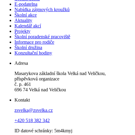
E-podatelna
Nabídka zájmových kroužků
Školní akce
Aktuality
Kalendář akcí
Projekty
Školní poradenské pracoviště
Informace pro rodiče
Školní družina
Konzultační hodiny
Adresa
Masarykova základní škola Velká nad Veličkou,
příspěvková organizace
č. p. 461
696 74 Velká nad Veličkou
Kontakt
zsvelka@zsvelka.cz
+420 518 382 342
ID datové schránky: 5m4kmyj